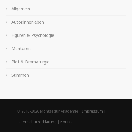
Allgemein
Autor:innenleben
Figuren & Psychologie
Mentoren
Plot & Dramaturgie
Stimmen
© 2016-2026 Montségur Akademie |
Impressum
|
Datenschutzerklärung
|
Kontakt