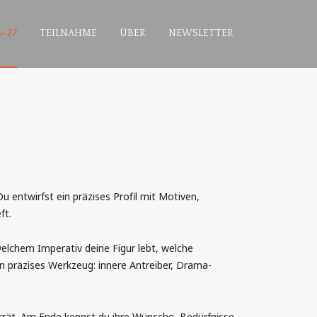
-27
TEILNAHME
ÜBER
NEWSLETTER
 entwirfst ein präzises Profil mit Motiven,
ft.
 welchem Imperativ deine Figur lebt, welche
in präzises Werkzeug: innere Antreiber, Drama-
errät. Am Ende kennst du ihre Wünsche, Bedürfnisse