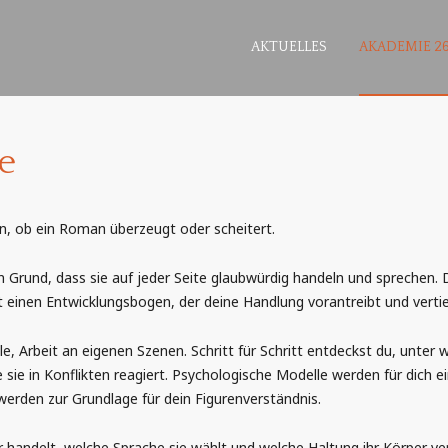
AKTUELLES
AKADEMIE 26
e
en, ob ein Roman überzeugt oder scheitert.
 Grund, dass sie auf jeder Seite glaubwürdig handeln und sprechen. Du
einen Entwicklungsbogen, der deine Handlung vorantreibt und vertie
ele, Arbeit an eigenen Szenen. Schritt für Schritt entdeckst du, unter
ie in Konflikten reagiert. Psychologische Modelle werden für dich e
werden zur Grundlage für dein Figurenverständnis.
ur handelt, welche Sprache sie wählt und welche Haltung ihr Körper v