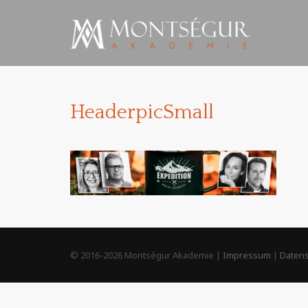
HeaderpicSmall
© 2016-2026 Montségur Akademie |
Impressum
|
Datens