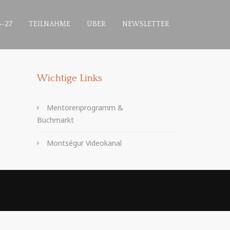
-27
TEILNAHME
ÜBER
NEWSLETTER
Wichtige Links
Mentorenprogramm &
Buchmarkt
Montségur Videokanal