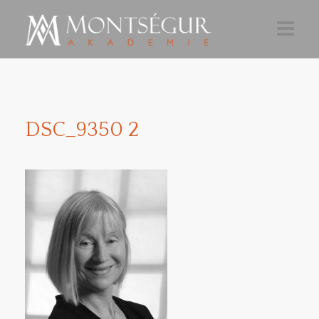
AKTUELLES
AKADEMIE 26-27
DSC_9350 2
TEILNAHME
ÜBER
NEWSLETTER