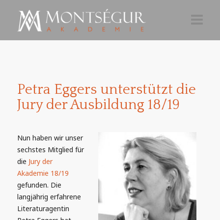
AKTUELLES
AKADEMIE 26-27
Petra Eggers unterstützt die
TEILNAHME
Jury der Ausbildung 18/19
ÜBER
Nun haben wir unser
NEWSLETTER
sechstes Mitglied für
die
Jury der
Akademie 18/19
gefunden. Die
langjährig erfahrene
Literaturagentin